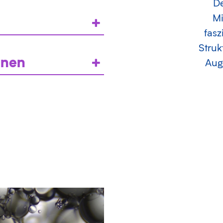
D
Mi
fasz
Struk
onen
Auge