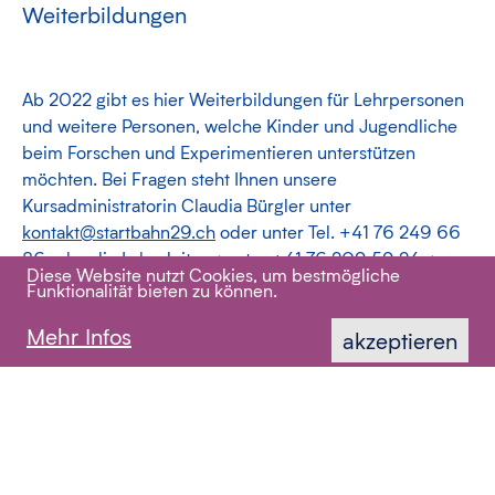
Weiterbildungen
Ab 2022 gibt es hier Weiterbildungen für Lehrpersonen
und weitere Personen, welche Kinder und Jugendliche
beim Forschen und Experimentieren unterstützen
möchten. Bei Fragen steht Ihnen unsere
Kursadministratorin Claudia Bürgler unter
kontakt@startbahn29.ch
oder unter Tel. +41 76 249 66
86 oder die Laborleitung unter +41 76 209 59 24 gerne
Diese Website nutzt Cookies, um bestmögliche
zur Verfügung.
Funktionalität bieten zu können.
Mehr Infos
akzeptieren